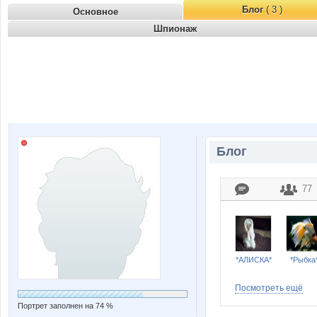
Блог
( 3 )
Основное
Шпионаж
Блог
77
*АЛИСКА*
*Рыбка
Посмотреть ещё
Портрет заполнен на 74 %