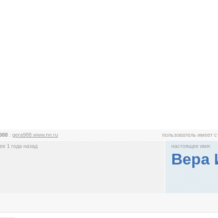
988
:
gera988.www.nn.ru
пользователь имеет 
е 1 года назад
настоящее имя:
Вера 