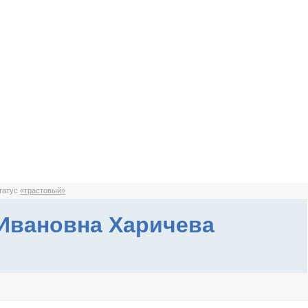
статус
«трастовый»
Ивановна Харичева