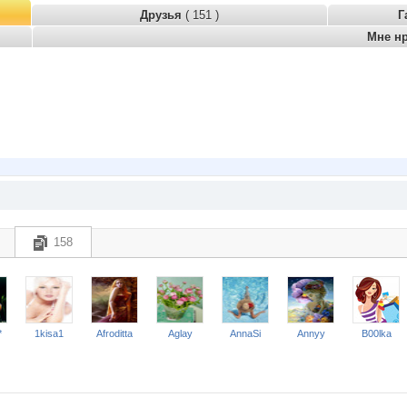
Друзья
( 151 )
Г
Мне н
158
*
1kisa1
Afroditta
Aglay
AnnaSi
Annyy
B00lka