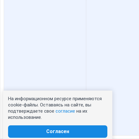
manyafe
mapiks
stauri
striped s
мама люба
маняш
Фея Драже
Флёнуш
На информационном ресурсе применяются
Статистика портрета:
cookie-файлы. Оставаясь на сайте, вы
подтверждаете свое
согласие
на их
сейчас просматривают портрет - 0
Леди81
ЛенаС
использование.
зарегистрированные пользователи
посетившие портрет за 7 дней - 0
Согласен