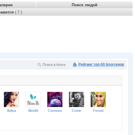
алерея
Поиск людей
равится
( 7 )
Рейтинг топ-50 блоггеров
Beliya
BlonMi
Cosmoos
Cronin
Forseti